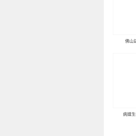
佛山
病媒生